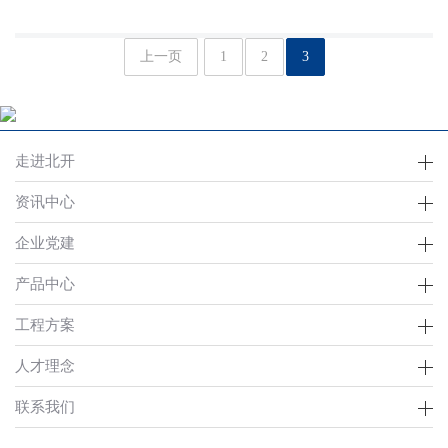
上一页
1
2
3
走进北开
资讯中心
企业党建
产品中心
工程方案
人才理念
联系我们