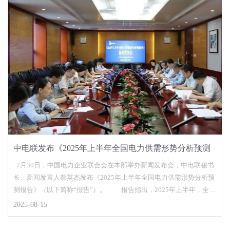
中电联发布《2025年上半年全国电力供需形势分析预测
报告》
7月30日，中国电力企业联合会在本部举办新闻发布会，中电联秘书
长、新闻发言人郝英杰发布《2025年上半年全国电力供需形势分析预
测报告》（以下简称“报告”）。 报告指出，2025年上半年，全国
全社会用电量4.84万亿千瓦时，同比增长3.7%。电力生产供应方面，
2025-08-15
全国新增发电装机容量29332万千瓦，同比增加14056万千瓦，其中，
风电和太阳能发电合计新增装机26360万千瓦，占新增发电装机总容