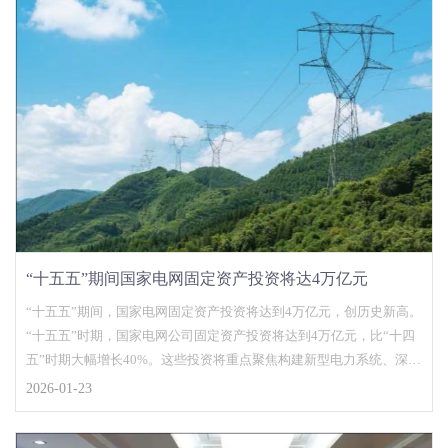
“十五五”期间国家电网固定资产投资将达4万亿元
“十五五”期间，国家电网固定资产投资将达到4万亿元，创历史新高。
“十五五”时期，国家电网公司固定资产投资将达到4万亿元，比“十四
五”时期大幅增长40%。这些投资将重点聚焦构建新型电力系统、深化
科技创新等方面，以扩大有效投资带动产业链上下游发展。
2026-01-23