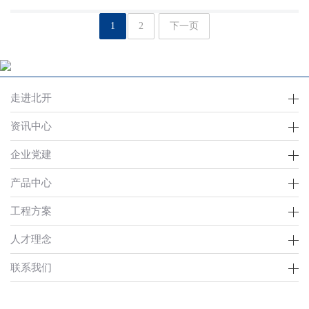
量的比重近九成。上半年新能源发电量合计占全口径总发电量比重为
1
2
下一页
26.0%，比上年同期提高4.4个百分点，电力行业绿色低碳转型成效显
著。
走进北开
资讯中心
企业党建
产品中心
工程方案
人才理念
联系我们