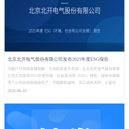
北京北开电气股份有限公司发布2025年度ESG报告
为践行可持续发展战略，主动回应各方关切，北京北开电气股份有限
公司正式发布2025年度环境、社会及治理（ESG）报告。报告全面梳
理了公司在绿色低碳生产、节能降耗减排、员工成长关怀、公益社会
责任、合规内控治理等实践落地情况，主动向社会各界披露可持续建
2026-06-18
设进展，践行国有企业责任担当。 未来公司将持续践行绿色发展理
念，深化ESG体系建设，统筹经营发展与社会责任，以ESG建设赋能
稳健经营，携手共建长期价值生态圈。