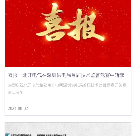
喜报！北开电气在深圳供电局首届技术监督竞赛中斩获
佳绩！
热烈庆祝北开电气荣获南方电网深圳供电局首届技术监督竞赛开关赛
道二等奖
2024-08-02