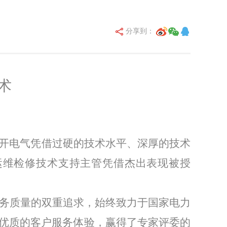
分享到：
术
开电气凭借过硬的技术水平、深厚的技术
运维检修技术支持主管凭借杰出表现被授
服务质量的双重追求，始终致力于国家电力
优质的客户服务体验，赢得了专家评委的