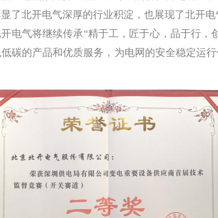
彰显了北开电气深厚的行业积淀，也展现了北开电
北开电气将继续传承“精于工，匠于心，品于行，
色低碳的产品和优质服务，为电网的安全稳定运行