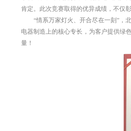
肯定。此次竞赛取得的优异成绩，不仅
“情系万家灯火、开合尽在一刻”，
电器制造上的核心专长，为客户提供绿
量！