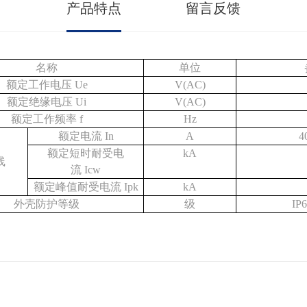
产品特点
留言反馈
名称
单位
额定工作电压 Ue
V(AC)
额定绝缘电压 Ui
V(AC)
额定工作频率 f
Hz
额定电流 In
A
4
额定短时耐受电
kA
线
流 Icw
额定峰值耐受电流 Ipk
kA
外壳防护等级
级
IP