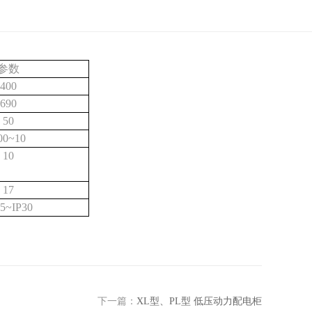
参数
400
690
50
00~10
10
17
65~IP30
下一篇：
XL型、PL型 低压动力配电柜