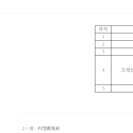
序号
1
2
3
4
主母
5
上一篇：
PZ型配电箱